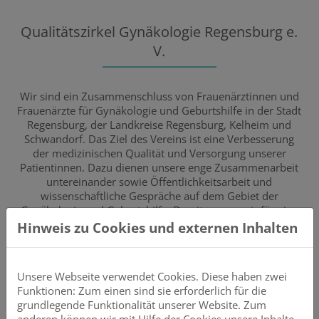
Qualitätszirkel Gynäkologie Regensburg e.
V.
Wir sind ein Zusammenschluss von Frauenärztinnen und
Frauenärzte für Gynäkologie und Geburtshilfe in der Stadt
Regensburg, der Landkreise Regensburg, Kelheim und
Schwandorf. Das Ziel des Vereins ist eine Verbesserung
der medizinischen Qualität und Versorgung unserer
Patientinnen. Dazu dienen unsere enge Zusammenarbeit
untereinander sowie Öffentlichkeitsarbeit und
wissenschaftliche Gespräche auf dem Gebiet der
Gynäkologie und Geburtshilfe. Damit sorgen wir für eine
optimale Betreuung unserer Patientinnen.
Hinweis zu Cookies und externen Inhalten
Unsere Mitglieder bieten die komplette Basisversorgung
im Bereich der Gynäkologie und Geburtshilfe an. Dazu
Unsere Webseite verwendet Cookies. Diese haben zwei
gehören Krebsvorsorge- und
Funktionen: Zum einen sind sie erforderlich für die
Früherkennungsuntersuchungen,
grundlegende Funktionalität unserer Website. Zum
Ultraschalluntersuchungen von Brust und Unterleib,