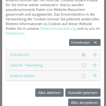
anderen können wir mit Hilfe der Cookies unsere Inhalte
Antikonzeptionsberatung (Schwangerschaftsverhütung),
für Sie immer weiter verbessern. Hierzu werden
Beratung bei Kinderwunsch, Schwangerschaftsbetreuung,
pseudonymisierte Daten von Website-Besuchern
auch bei Risikoschwangerschaft, Beratung und Therapie
gesammelt und ausgewertet. Das Einverständnis in die
im Klimakterium (Wechseljahresbeschwerden),
Verwendung der Cookies können Sie jederzeit widerrufen.
Untersuchung bei sexuell übertragbaren Krankheiten (STD)
Weitere Informationen zu Cookies auf dieser Website
und sonstigen Beschwerden, wie z.B. Senkung der Organe
finden Sie in unserer
Datenschutzerklärung
und zu uns im
(Descensus uteri) und Nachsorge nach Krebserkrankung.
Impressum
.
Ein Teil unserer Mitglieder bietet spezialisierte
Untersuchungen wie Ultraschall nach DEGUM II, Biopsien
Einstellungen
von Gebärmutterhals und Brust (Gewebeproben),
ambulante und stationäre Operationen und Therapie bei
unerfülltem Kinderwunsch (Reproduktionsmedizin) an.
Erforderlich
Wenn Sie auf den untenstehenden Button klicken, dann
Statistik / Marketing
können Sie die Standorte unserer Mitglieder auf der Karte
sehen
Externe Inhalte
Alles ablehnen
Auswahl speichern
Alles akzeptieren